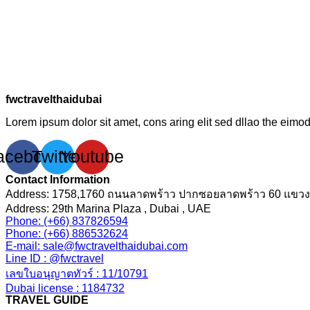
fwctravelthaidubai
Lorem ipsum dolor sit amet, cons aring elit sed dllao the eimod 
acebook
Twitter
Youtube
Contact Information
Address: 1758,1760 ถนนลาดพร้าว ปากซอยลาดพร้าว 60 แขวง
Address: 29th Marina Plaza , Dubai , UAE
Phone: (+66) 837826594
Phone: (+66) 886532624
E-mail: sale@fwctravelthaidubai.com
Line ID : @fwctravel
เลขใบอนุญาตทัวร์ : 11/10791
Dubai license : 1184732
TRAVEL GUIDE