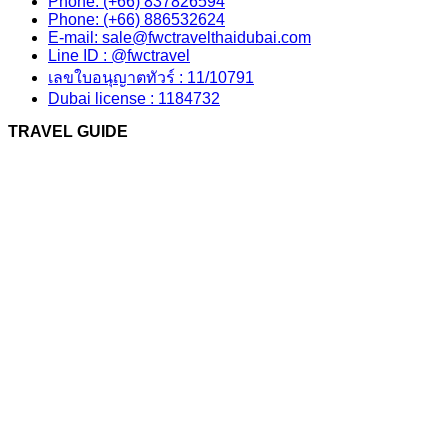
Phone: (+66) 837826594
Phone: (+66) 886532624
E-mail: sale@fwctravelthaidubai.com
Line ID : @fwctravel
เลขใบอนุญาตทัวร์ : 11/10791
Dubai license : 1184732
TRAVEL GUIDE