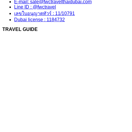
E-mail: sale@fwctravelthaidubai.com
Line ID : @fwctravel
เลขใบอนุญาตทัวร์ : 11/10791
Dubai license : 1184732
TRAVEL GUIDE